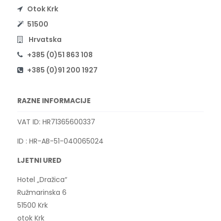
Otok Krk
51500
Hrvatska
+385 (0)51 863 108
+385 (0)91 200 1927
RAZNE INFORMACIJE
VAT ID: HR71365600337
ID : HR-AB-51-040065024
LJETNI URED
Hotel „Dražica“
Ružmarinska 6
51500 Krk
otok Krk