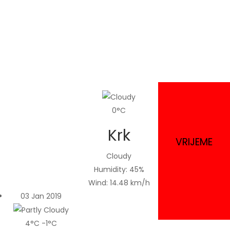
Ukoliko trebate transfer
Tražite nešto jako posebno za vas
Depope je ovdje za vas
0°C
Krk
VRIJEME
Cloudy
Humidity: 45%
Wind: 14.48 km/h
03 Jan 2019
4°C
-1°C