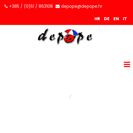
+385 / (0)51 / 863108
depope@depope.hr
HR
DE
EN
IT
Kontakt
Kontakt
Nalazite se ovdje:
Naslovnica