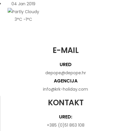
04 Jan 2019
3°C
-1°C
E-MAIL
URED
depope@depope.hr
AGENCIJA
info@krk-holiday.com
KONTAKT
URED:
+385 (0)51 863 108