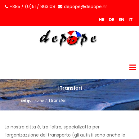
+385 / (0)51 / 863108
depope@depope.hr
HR
DE
EN
IT
I Transferi
I transferi
Sei qui:
Home
La nostra ditta é, tra l'altro, specializatta per
l'organizazzione del transporto (gli autisti sono anche le